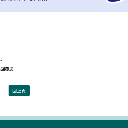
~
編回覆您
回上頁