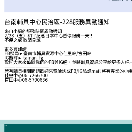
台南輔具中心民治區-228服務異動通知
來自小編的服務時間異動通知
2/28（五）和平紀念日本中心暫停服務一天!!
不便之處 敬請見諒
更多資訊請
FB搜尋►臺南市輔具資源中心佳里站/官田站
IG搜尋► tainan_fg
歡迎大家來追蹤我們的FB與IG喔，並將輔具資訊分享給更多人吧~
————————————
若有輔具相關問題歡迎來電洽詢或FB/IG私訊mail 將有專業的小
佳里中心06-7266700
官田中心06-5790636
:::