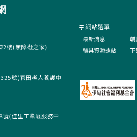
網站選單
最新消息
輔
棟2樓(無障礙之家)
輔具資源據點
下
325號(官田老人養護中
58號(佳里工業區服務中