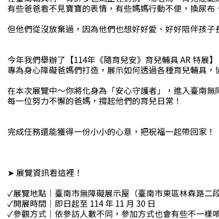
有些爸爸看不見寶寶的表情，有些媽媽行動不便，換尿布
但他們從沒放棄過，因為他們也想好好愛、好好陪伴孩子
今年我們舉辦了【114年《隨育兒安》育兒輔具 AR 特展】
專為身心障礙爸媽們打造，展示如何透過各種育兒輔具，
在本次展覽中～你將化身為「安心守護者」，進入臺南無障
每一位努力不懈的爸媽，撐起他們的育兒日常！
完成任務還能獲得一份小小的心意，把祝福一起帶回家！
➤ 展覽資訊看這裡！
✓展覽地點｜臺南市無障礙展示屋（臺南市東區林森路二段5
✓開展時間｜即日起至 114 年 11 月 30 日
✓參觀方式｜依參訪人數不同，參加方式也會有些不一樣