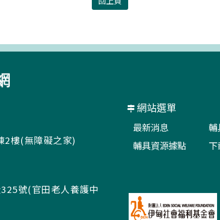
回上頁
網站選單
最新消息
輔
棟2樓(無障礙之家)
輔具資源據點
下
325號(官田老人養護中