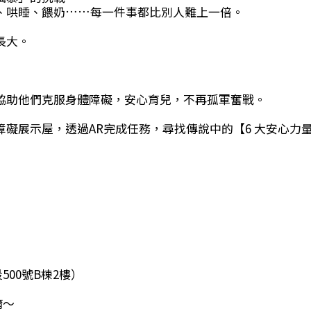
、哄睡、餵奶……每一件事都比別人難上一倍。
長大。
協助他們克服身體障礙，安心育兒，不再孤軍奮戰。
礙展示屋，透過AR完成任務，尋找傳說中的【6 大安心力
00號B棟2樓）
唷～