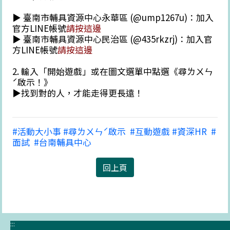
▶ 臺南市輔具資源中心永華區 (@ump1267u)：加入
官方LINE帳號
請按這邊
▶ 臺南市輔具資源中心民治區 (@435rkzrj)：加入官
方LINE帳號
請按這邊
2. 輸入「開始遊戲」或在圖文選單中點選《尋ㄌㄨㄣ
ˊ啟示！》
▶找到對的人，才能走得更長遠！
#活動大小事 #尋ㄌㄨㄣˊ啟示 ​ #互動遊戲 #資深HR ​ #
面試 ​ #台南輔具中心
回上頁
:::