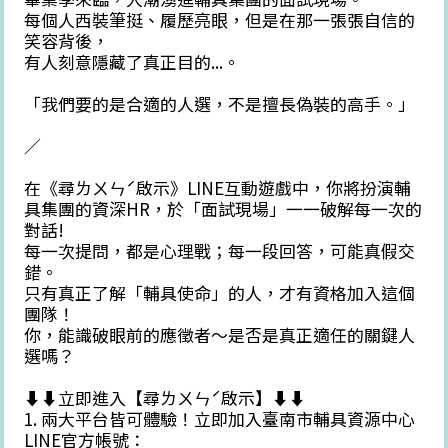
每個人西裝筆挺、履歷亮眼，但是在那一張張自信的
笑容背後，
有人刻意隱藏了真正目的...。
「我們要的是合適的人選，不是擅長偽裝的高手。」
／
在《尋ㄌㄨㄣˊ啟示》LINE互動遊戲中，你將扮演輔
具集團的資深HR，於「面試現場」一一破解每一次的
對話!
每一次提問，都是心理戰；每一段回答，可能真假交
錯。
只有真正了解「輔具使命」的人，才有資格加入這個
團隊！
你，能識破眼前的應徵者～是否是真正適任的關鍵人
選嗎？
⬇︎⬇︎立即進入【尋ㄌㄨㄣˊ啟示】⬇︎⬇︎
1. 兩大平台皆可體驗！立即加入臺南市輔具資源中心
LINE官方帳號：