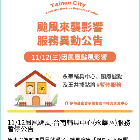
11/12鳳凰颱風-台南輔具中心(永華區)服務
暫停公告
原本以為颱風季早就過了...結果這隻「鳳凰」不但壓