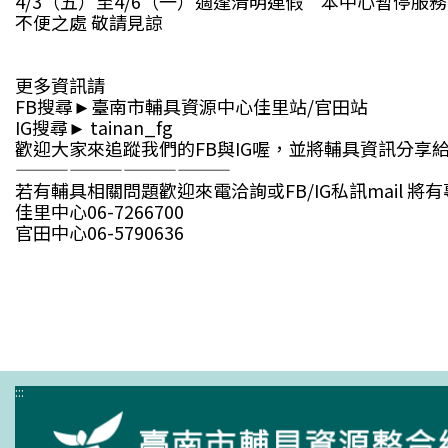
4/3（五）至4/6（一）適逢清明連假 本中心暫停服
不便之處 敬請見諒
更多資訊請
FB搜尋►臺南市輔具資源中心佳里站/官田站
IG搜尋► tainan_fg
歡迎大家來追蹤我們的FB與IG喔，並將輔具資訊分享給
————————————
若有輔具相關問題歡迎來電洽詢或FB/IG私訊mail 將
佳里中心06-7266700
官田中心06-5790636
:::