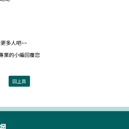
務～～
更多人吧~~
有專業的小編回覆您
回上頁