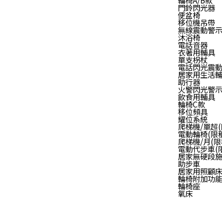
門鈴閃光器
便盆椅
移位機吊帶
無線震動警
沐浴椅
電話音器
衣著用輔具
單支枴杖
電話閃光震
居家用生活
助行器
火警閃光警
飲食用輔具
輪椅C款
移位頻具
耀位系統
爬梯機/單超(
電動輪椅(限
爬梯機/月(限
電動代步車(
居家無硬段
助步車
居家用照顧
輪椅附加功
輪椅座
氧床