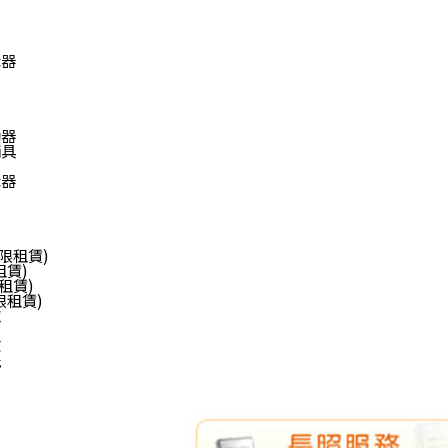
示器
動器
輔具
示器
限租賃)
租賃)
租賃)
限租賃)
施
床
能