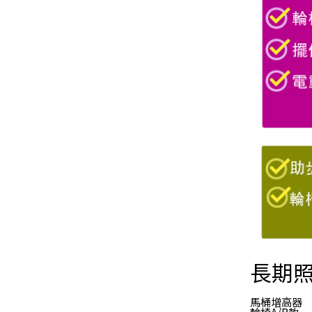
長期
馬桶增高器
輪椅A/B款