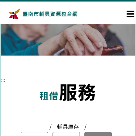
跳到主要內容區塊
:::
服務
租借
/ 輔具庫存 /