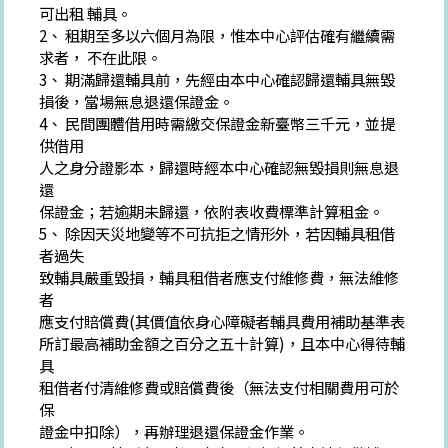
可出租 輔具。
2、 租期至多以六個月為限，惟本中心評估確有繼續需
求者， 不在此限。
3、 期滿歸還輔具前，先經由本中心確認歸還輔具無毀
損後，當場無息退還保證金。
4、 民間團體借用時需繳交保證金新臺幣三千元，並提
供借用
人之身分證影本，歸還時經本中心確認無毀損則無息退
還
保證金；若逾期未歸還，依附表收費標準計算租金。
5、 除因天災地變等不可抗拒之情形外，若因輔具租借
者過失
致輔具嚴重毀損，輔具租借者應支付維修費，無法維修
者
應支付賠償費(其價值依身心障礙者輔具費用補助基準表
所訂最高補助金額之百分之五十計算)，且本中心得待輔
具
租借者付清維修費或賠償費後（無法支付相關費用可於
保
證金中扣除），再辦理退還保證金作業。