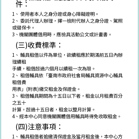
件：
1、 使用者本人之身分證或身心障礙證明。
2、 委託代理人辦理，擇一檢附代辦人之身分證、駕照
或健保卡。
3、機關團體借用時，應檢具活動公文或計畫書。
(三)收費標準：
1、 輔具租借以件為單位，欲續租應於期滿前五日內辦
理續租
手續，租借超過六個月以續租一次為限。
2、 租借輔具依「臺南市政府社會局輔具資源中心輔具
租借費
用表」(附表)繳交租金及保證金。
3、 租借輔具期間為十五日以下者，租金以月租費百分
之五十
計算，超過十五日者，租金以整月計算。
4、經本中心同意機關團體借用輔具時得免收取租金。
(四)注意事項：
1、 輔具租借者逾繳清保證金及當月租金後，本中心方