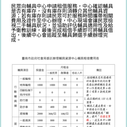
民眾向輔具中心申請租借服務，中心確認輔具
是否有庫存，沒有庫存則須轉介其他輔具資
源；若有庫存則請民眾可於服務時間攜帶相關
費用及證件至中心辦理，中心現場會讓民眾檢
視二手輔具狀況，並協助評估輔具適用性及給
予衛教訓練，最後完成租借手續即可將輔具借
出，後續中心會追蹤至輔具歸還手續辦理完
成。